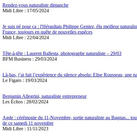
Rendez-vous naturaliste dimanche
Midi Libre : 17/05/2024
Je suis né pour ça : l'Héraultais Philippe Geniez, élu meilleur naturalis
France, toujours en quête de nouvelles espèces
Midi Libre : 22/04/2024
Tête-à-tête : Laurent Ballesta, photographe naturaliste – 29/03
BFM Business : 29/03/2024
Là-bas, j’ai fait l’expérience du silence absolu: Elise Rousseau, une na
Le Figaro : 19/03/2024
Benjamin Allegrini, naturaliste entrepreneur
Les Échos : 28/02/2024
Agde : cérémonie du 11-Novembre, sortie naturaliste au Bagnas... tou
de ce samedi 11 novembre
Midi Libre : 11/11/2023