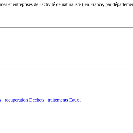
es et entreprises de l'activité de naturaliste ( en France, par départem
s
,
recuperation Dechets
,
traitements Eaux
,