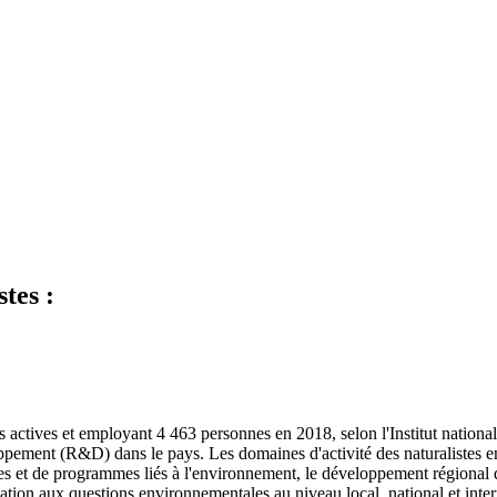
tes :
s actives et employant 4 463 personnes en 2018, selon l'Institut nationa
loppement (R&D) dans le pays. Les domaines d'activité des naturalistes 
es et de programmes liés à l'environnement, le développement régional dur
isation aux questions environnementales au niveau local, national et int